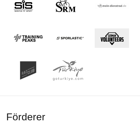
Förderer