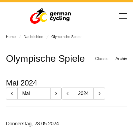
Home
Nachrichten
Olympische Spiele
Olympische Spiele
Classic
Archiv
Mai 2024
Donnerstag, 23.05.2024