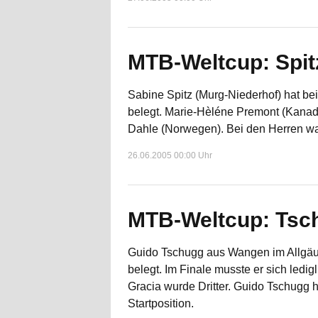
MTB-Weltcup: Spitz
Sabine Spitz (Murg-Niederhof) hat be
belegt. Marie-Hèléne Premont (Kanad
Dahle (Norwegen). Bei den Herren wa
26.06.2005 00:00 Uhr
MTB-Weltcup: Tsch
Guido Tschugg aus Wangen im Allgäu 
belegt. Im Finale musste er sich led
Gracia wurde Dritter. Guido Tschugg h
Startposition.