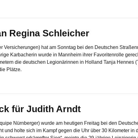
an Regina Schleicher
r Versicherungen) hat am Sonntag bei den Deutschen Straßenm
hrige Karbacherin wurde in Mannheim ihrer Favoritenrolle gere
etern die deutschen Legionärinnen in Holland Tanja Hennes (
ie Plätze.
ck für Judith Arndt
Equipe Nürnberger) wurde am heutigen Freitag bei den Deutsche
cht und holte sich im Kampf gegen die Uhr über 30 Kilometer in 
in schwerst erkämpfter Sieg“, meinte die 29-jährige Leipzigerin 