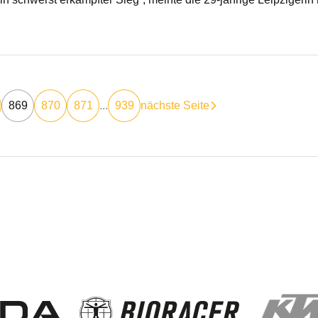
869
870
871
...
939
nächste Seite