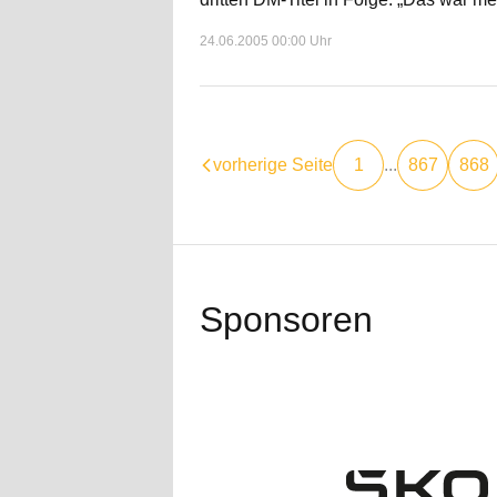
24.06.2005 00:00 Uhr
vorherige Seite
1
...
867
868
Sponsoren