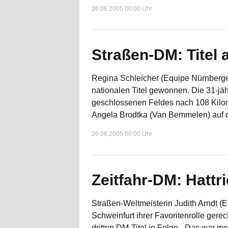
26.06.2005 00:00 Uhr
Straßen-DM: Titel 
Regina Schleicher (Equipe Nürnberge
nationalen Titel gewonnen. Die 31-jä
geschlossenen Feldes nach 108 Kilom
Angela Brodtka (Van Bemmelen) auf d
26.06.2005 00:00 Uhr
Zeitfahr-DM: Hattri
Straßen-Weltmeisterin Judith Arndt (
Schweinfurt ihrer Favoritenrolle gere
dritten DM-Titel in Folge. „Das war me