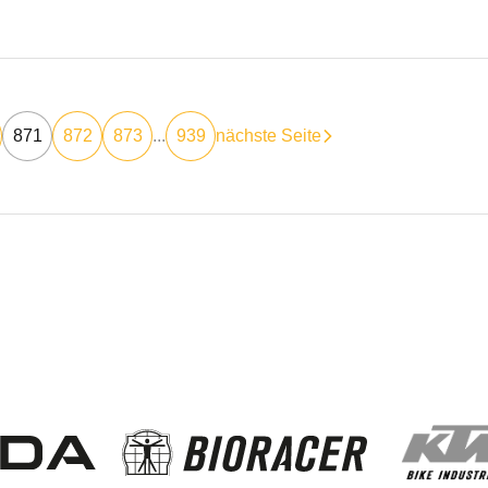
871
872
873
...
939
nächste Seite