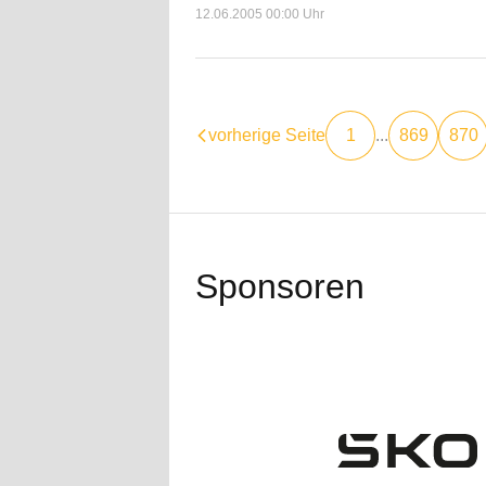
12.06.2005 00:00 Uhr
vorherige Seite
1
...
869
870
Sponsoren