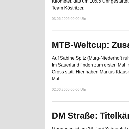
Kilometer, das um 10:05 Uhr gestart
Team Köstritzer.
03.06.2005 00:00 Uhr
MTB-Weltcup: Zusa
Auf Sabine Spitz (Murg-Niederhof) ru
Im Sauerland finden zum ersten Mal 
Cross statt. Hier haben Markus Kla
Mal
02.06.2005 00:00 Uhr
DM Straße: Titelk
Mannheim ist am 26. Juni Schauplatz 