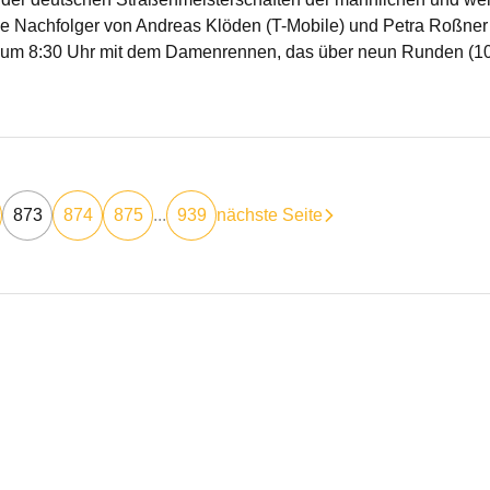
e Nachfolger von Andreas Klöden (T-Mobile) und Petra Roßner
ens um 8:30 Uhr mit dem Damenrennen, das über neun Runden (1
873
874
875
...
939
nächste Seite