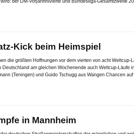
et wird: der DM-Vorjahresvierte und Bundesliga-Gesamtzweite 
tz-Kick beim Heimspiel
hen die größten Hoffnungen vor dem vierten von acht Weltcup-L
in Deutschland am gleichen Wochenende auch Weltcup-Läufe in
usmann (Teningen) und Guido Tschugg aus Wangen Chancen auf 
ämpfe in Mannheim
der deutschen Straßenmeisterschaften der männlichen und weib