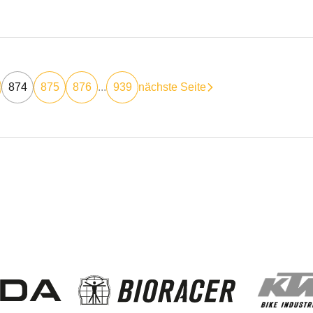
874
875
876
...
939
nächste Seite