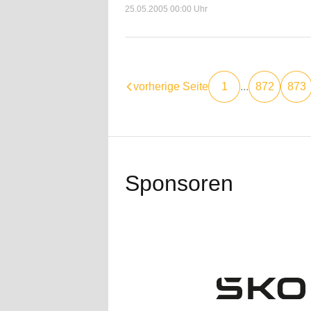
25.05.2005 00:00 Uhr
vorherige Seite
1
...
872
873
Sponsoren