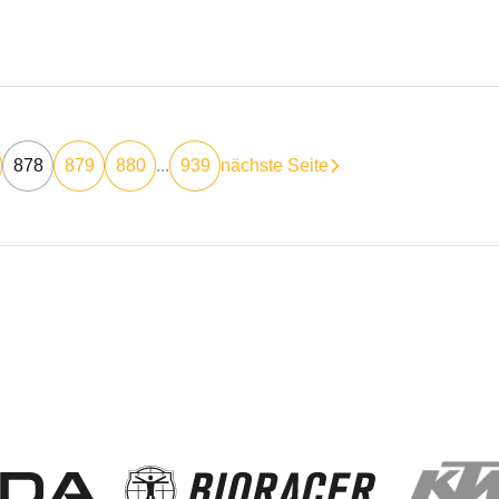
878
879
880
...
939
nächste Seite