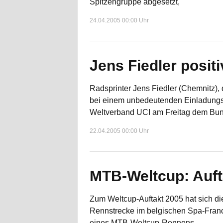
Spitzengruppe abgesetzt,
24.04.2005 00:00 Uhr
Jens Fiedler positi
Radsprinter Jens Fiedler (Chemnitz),
bei einem unbedeutenden Einladungsr
Weltverband UCI am Freitag dem Bun
22.04.2005 00:00 Uhr
MTB-Weltcup: Auft
Zum Weltcup-Auftakt 2005 hat sich di
Rennstrecke im belgischen Spa-Franc
eines MTB-Weltcup-Rennens.