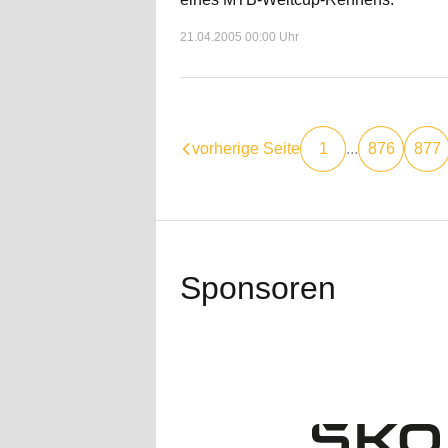
21.04.2005 00:00 Uhr
vorherige Seite
1
...
876
877
Sponsoren