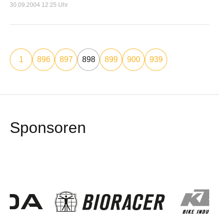
30.09.2004 12:25 Uhr
1
896
897
898
899
900
939
Sponsoren