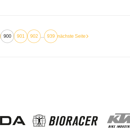
900
901
902
...
939
nächste Seite