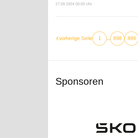
27.09.2004 00:00 Uhr
vorherige Seite
1
...
898
899
Sponsoren