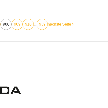
908
909
910
...
939
nächste Seite