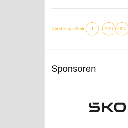
vorherige Seite
1
...
906
907
Sponsoren