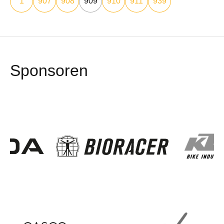
1
907
908
909
910
911
939
Sponsoren