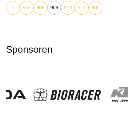
1
907
908
909
910
911
939
Sponsoren