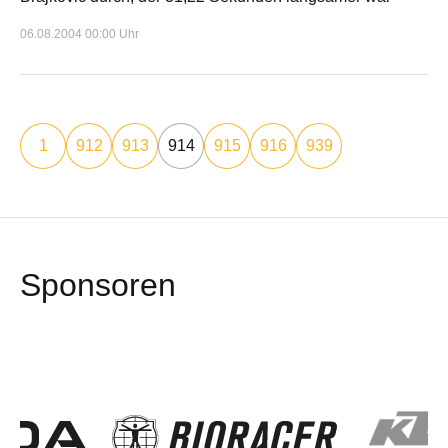
06.08.2004 00:00 Uhr
1
912
913
914
915
916
939
Sponsoren