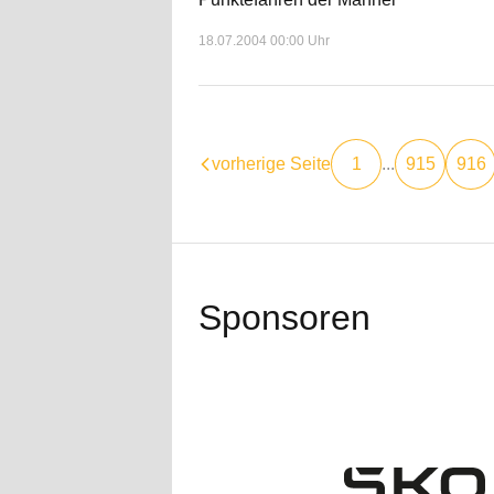
18.07.2004 00:00 Uhr
vorherige Seite
1
...
915
916
Sponsoren