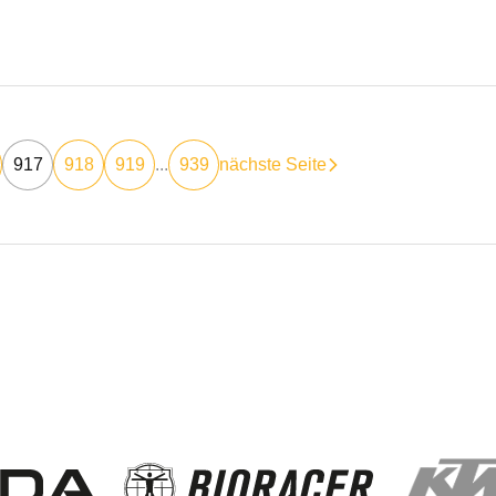
917
918
919
...
939
nächste Seite