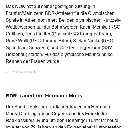
Das NOK hat auf seiner gestrigen Sitzung in
Franfurt/Main zehn BDR-Athleten für die Olympischen
Spiele in Athen nominiert. Bei den olympischen Kurzzeit-
Wettbewerben auf der Bahn werden Katrin Meinke (RSC
Cottbus), Jens Fiedler (Chemnitz/XXL erdgas Team),
René Wolff (RSC Turbine Erfurt), Stefan Nimke (RSC
Sprintteam Schwerin) und Carsten Bergemann (SSV
Heidenau) starten. Für das olympische Mountainbike-
Rennen der Frauen wurde
29.06.2004 00:00 Uhr
BDR trauert um Hermann Moos
Der Bund Deutscher Radfahrer trauert um Hermann
Moos. Der langjährige Organisator des Frankfurter
Radklassikers „Rund um den Henninger Turm“ ist heute
im Alter von 79 Jahren an den Folgen einer Hüftoperation