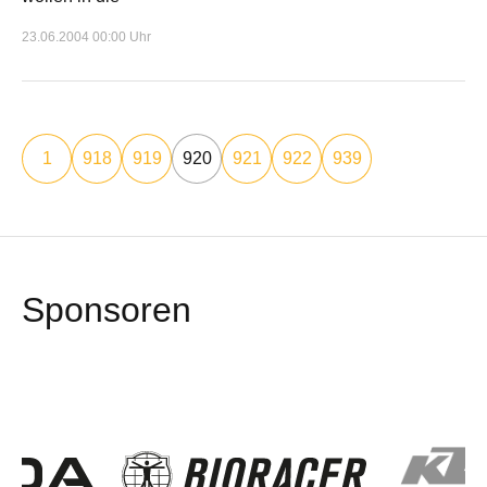
23.06.2004 00:00 Uhr
1
918
919
920
921
922
939
Sponsoren