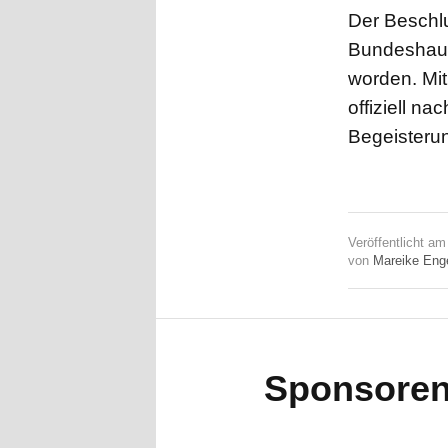
Der Beschl
Bundeshaup
worden. Mit
offiziell n
Begeisterun
Veröffentlicht a
von
Mareike Eng
Sponsore