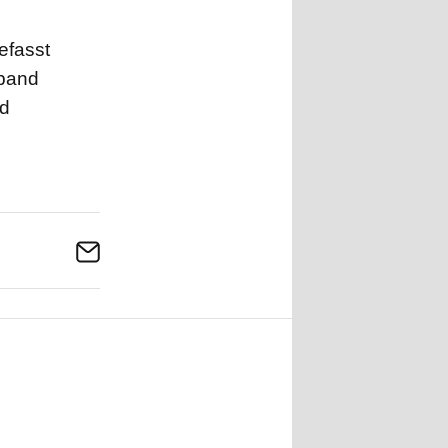
efasst
rband
nd