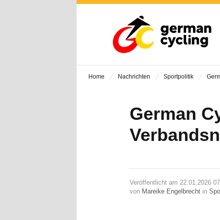
Home
Nachrichten
Sportpolitik
Germ
German Cyc
Verbands
Veröffentlicht am 22.01.2026 0
von
Mareike Engelbrecht
in
Spor