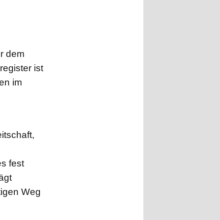
er dem
egister ist
en im
e
tschaft,
s fest
ägt
utigen Weg