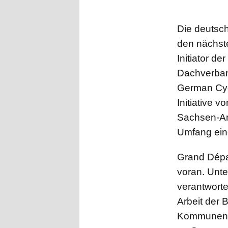
Die deutsc
den nächste
Initiator d
Dachverban
German Cycl
Initiative 
Sachsen-An
Umfang eine
Grand Dépa
voran. Unt
verantworte
Arbeit der 
Kommunen un