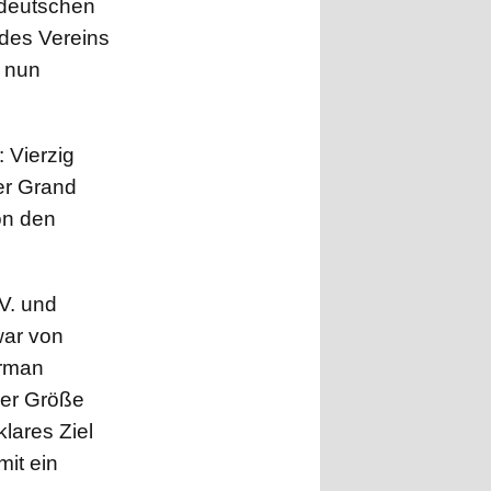
n deutschen
 des Vereins
t nun
: Vierzig
er Grand
on den
V. und
war von
erman
eser Größe
lares Ziel
it ein