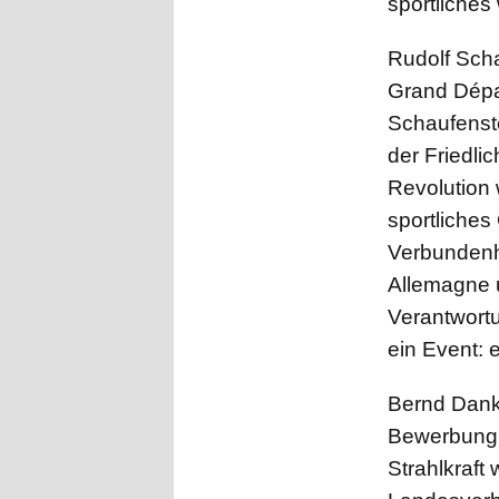
sportliches
Rudolf Sch
Grand Dépar
Schaufenste
der Friedli
Revolution 
sportliches
Verbundenhe
Allemagne 
Verantwort
ein Event: 
Bernd Danko
Bewerbung 
Strahlkraft