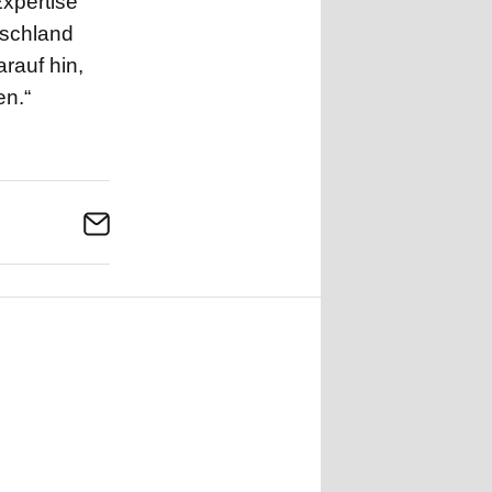
xpertise
tschland
rauf hin,
en.“