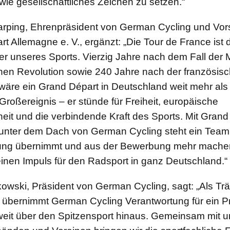
 wie gesellschaftliches Zeichen zu setzen.“
arping, Ehrenpräsident von German Cycling und Vor
t Allemagne e. V., ergänzt: „Die Tour de France ist 
r unseres Sports. Vierzig Jahre nach dem Fall der
chen Revolution sowie 240 Jahre nach der französis
wäre ein Grand Départ in Deutschland weit mehr als
 Großereignis – er stünde für Freiheit, europäische
it und die verbindende Kraft des Sports. Mit Grand
unter dem Dach von German Cycling steht ein Team 
ung übernimmt und aus der Bewerbung mehr machen 
einen Impuls für den Radsport in ganz Deutschland.“
wski, Präsident von German Cycling, sagt: „Als Trä
übernimmt German Cycling Verantwortung für ein Pr
 weit über den Spitzensport hinaus. Gemeinsam mit 