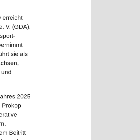
erreicht
. V. (GDA),
sport-
bernimmt
hrt sie als
Sachsen,
n und
Jahres 2025
s Prokop
erative
rn,
m Beitritt