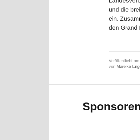
Landesverbä
und die bre
ein. Zusamm
den Grand 
Veröffentlicht a
von
Mareike Eng
Sponsore