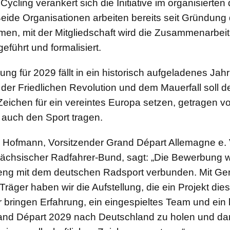
ycling verankert sich die Initiative im organisierte
eide Organisationen arbeiten bereits seit Gründung
en, mit der Mitgliedschaft wird die Zusammenarbei
ührt und formalisiert.
ng für 2029 fällt in ein historisch aufgeladenes Jahr
der Friedlichen Revolution und dem Mauerfall soll d
Zeichen für ein vereintes Europa setzen, getragen v
 auch den Sport tragen.
 Hofmann, Vorsitzender Grand Départ Allemagne e. 
Sächsischer Radfahrer-Bund, sagt: „Die Bewerbung 
eng mit dem deutschen Radsport verbunden. Mit G
 Träger haben wir die Aufstellung, die ein Projekt di
r bringen Erfahrung, ein eingespieltes Team und ein k
rand Départ 2029 nach Deutschland zu holen und dam