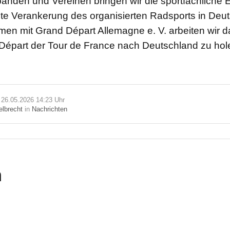
nden und Vereinen bringen wir die sportfachliche E
ite Verankerung des organisierten Radsports in Deu
en mit Grand Départ Allemagne e. V. arbeiten wir da
Départ der Tour de France nach Deutschland zu hol
m 26.05.2026 14:23 Uhr
elbrecht
in
Nachrichten
n