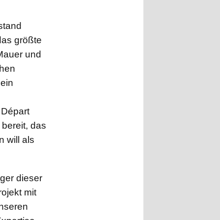
stand
das größte
 Mauer und
chen
 ein
 Départ
bereit, das
will als
ger dieser
ojekt mit
unseren