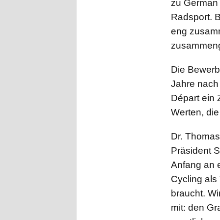
zu German C
Radsport. B
eng zusamm
zusammengef
Die Bewerbu
Jahre nach 
Départ ein 
Werten, die
Dr. Thomas
Präsident 
Anfang an 
Cycling als
braucht. Wi
mit: den G