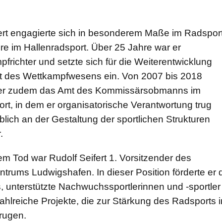
ert engagierte sich in besonderem Maße im Radsport
e im Hallenradsport. Über 25 Jahre war er
richter und setzte sich für die Weiterentwicklung
ät des Wettkampfwesens ein. Von 2007 bis 2018
 er zudem das Amt des Kommissärsobmanns im
rt, in dem er organisatorische Verantwortung trug
ich an der Gestaltung der sportlichen Strukturen
.
em Tod war Rudolf Seifert 1. Vorsitzender des
trums Ludwigshafen. In dieser Position förderte er d
, unterstützte Nachwuchssportlerinnen und -sportler
zahlreiche Projekte, die zur Stärkung des Radsports i
rugen.