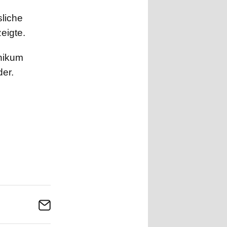
sliche
eigte.
inikum
der.