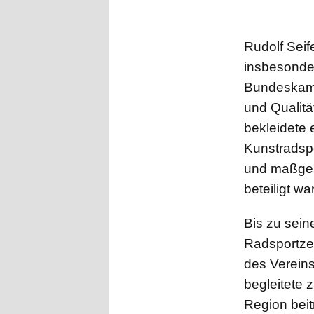
Rudolf Seif
insbesonder
Bundeskampf
und Qualit
bekleidete
Kunstradspo
und maßgebl
beteiligt war
Bis zu sein
Radsportzen
des Vereins
begleitete 
Region beit