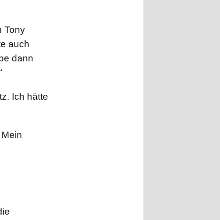
n Tony
fte auch
abe dann
“
z. Ich hätte
. Mein
die