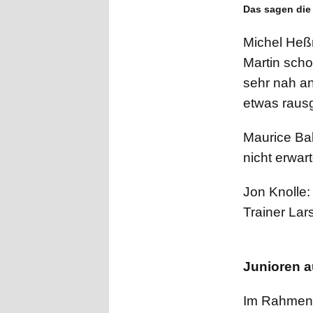
Das sagen die
Michel Heßm
Martin scho
sehr nah a
etwas raus
Maurice Ball
nicht erwar
Jon Knolle:
Trainer Lar
Junioren a
Im Rahmen d