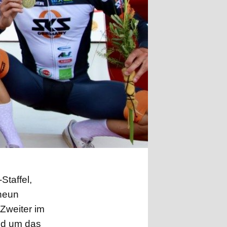
taffel,
 neun
Zweiter im
nd um das