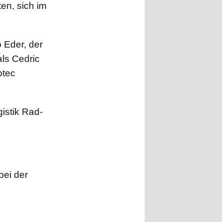
en, sich im
 Eder, der
als Cedric
otec
istik Rad-
bei der