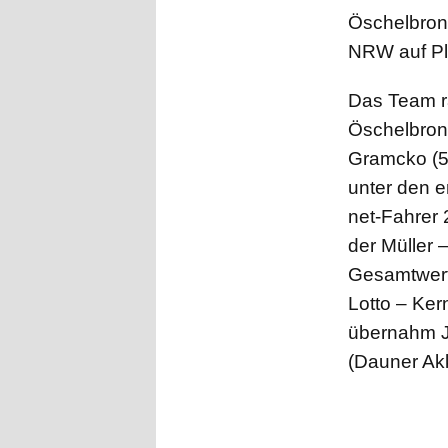
Öschelbron
NRW auf Pla
Das Team r
Öschelbronn
Gramcko (5.
unter den e
net-Fahrer 
der Müller 
Gesamtwert
Lotto – Ker
übernahm J
(Dauner Ak