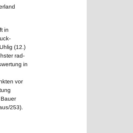
erland
t in
Buck-
Uhlig (12.)
hster rad-
swertung in
nkten vor
rtung
 Bauer
aus/253).