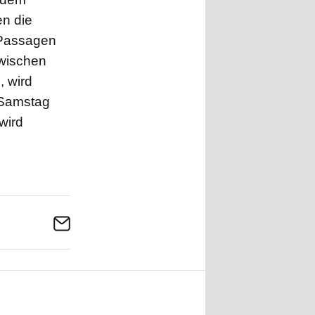
n die
l-Passagen
wischen
, wird
 Samstag
wird