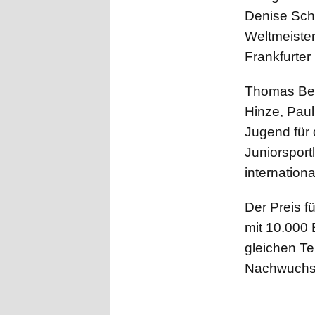
Denise Schi
Weltmeister
Frankfurter
Thomas Ber
Hinze, Paul
Jugend für 
Juniorsport
internation
Der Preis f
mit 10.000 E
gleichen Te
Nachwuchsl