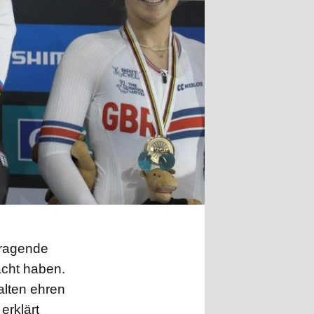
sragende
acht haben.
halten ehren
erklärt