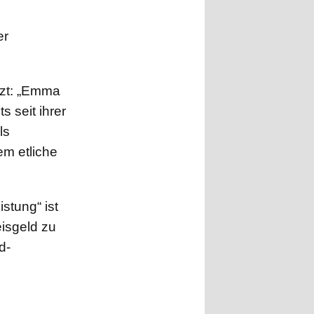
er
nzt: „Emma
 seit ihrer
ls
em etliche
stung“ ist
eisgeld zu
d-