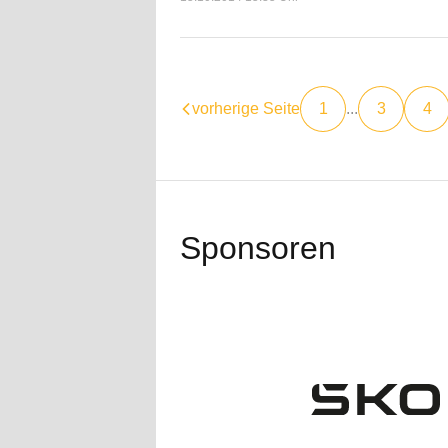
vorherige Seite
1
...
3
4
Sponsoren