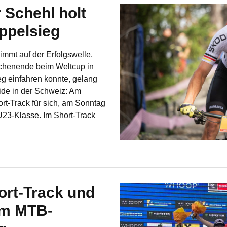
 Schehl holt
ppelsieg
mmt auf der Erfolgswelle.
chenende beim Weltcup in
g einfahren konnte, gelang
ide in der Schweiz: Am
rt-Track für sich, am Sonntag
U23-Klasse. Im Short-Track
ort-Track und
im MTB-