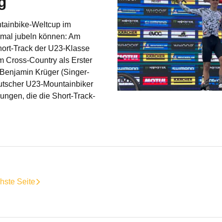
g
tainbike-Weltcup im
imal jubeln können: Am
hort-Track der U23-Klasse
 Cross-Country als Erster
t Benjamin Krüger (Singer-
utscher U23-Mountainbiker
ungen, die die Short-Track-
hste Seite