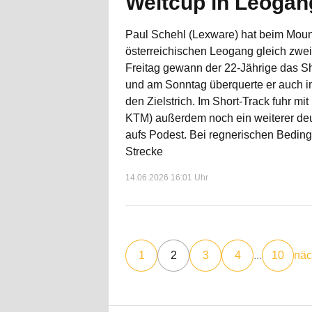
Weltcup in Leogan
Paul Schehl (Lexware) hat beim Moun
österreichischen Leogang gleich zwe
Freitag gewann der 22-Jährige das S
und am Sonntag überquerte er auch im
den Zielstrich. Im Short-Track fuhr mi
KTM) außerdem noch ein weiterer de
aufs Podest. Bei regnerischen Beding
Strecke
14.06.2026 16:01 Uhr
1
2
3
4
...
10
näc