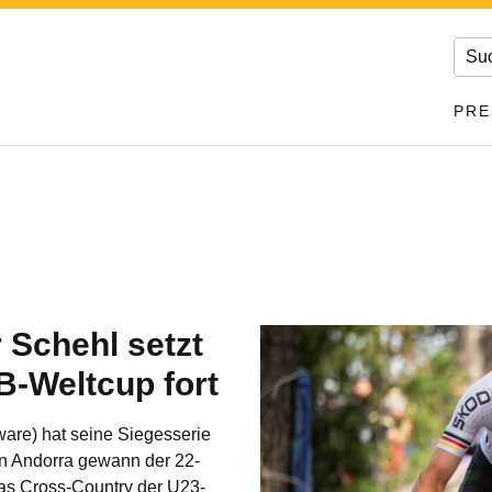
PRE
 Schehl setzt
B-Weltcup fort
are) hat seine Siegesserie
 in Andorra gewann der 22-
as Cross-Country der U23-