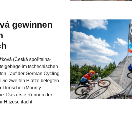
ová gewinnen
m
ch
žková (Česká spořitelna-
telgebirge im tschechischen
rten Lauf der German Cycling
Die zweiten Plätze belegten
ul Irmscher (Mounty
he. Das erste Rennen der
r Hitzeschlacht